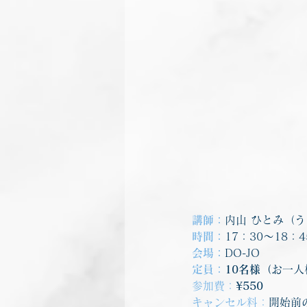
講師：
内山 ひとみ（う
時間：
17：30～18：
会場：
DO-JO
定員：
10名様（
お一人
参加費：
¥550
キャンセル料：
開始前