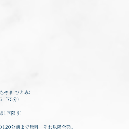
ちやま ひとみ）
45（75分）
様1回限り）
の120分前まで無料。それ以降全額。