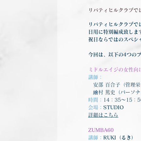
リバティヒルクラブでは
リバティヒルクラブでは
日用に特別編成致しま
祝日ならではのスペシ
今回は、以下の4つの
ミドルエイジの女性向
講師：
　安部 百合子（管理
　繪村 篤史（パーソ
時間：
14：35～15：
会場：
STUDIO
詳細はこちら
ZUMBA60
講師：
RUKI（るき）