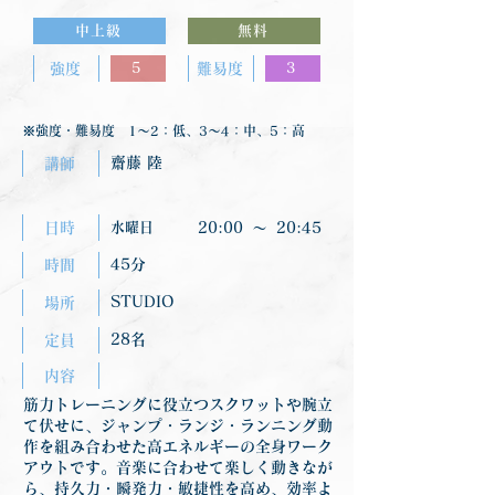
中上級
無料
強度
5
難易度
3
※強度・難易度 1〜2：低、3〜4：中、5：高
齋藤 陸
講師
日時
水曜日
20:00
〜
20:45
45分
時間
STUDIO
場所
28名
定員
内容
筋力トレーニングに役立つスクワットや腕立
て伏せに、ジャンプ・ランジ・ランニング動
作を組み合わせた高エネルギーの全身ワーク
アウトです。音楽に合わせて楽しく動きなが
ら、持久力・瞬発力・敏捷性を高め、効率よ