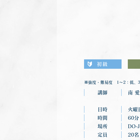
🔰
初級
※強度・難易度 1〜2：低、3
講師
南 
日時
火曜
時間
60分
場所
DO-
定員
20名