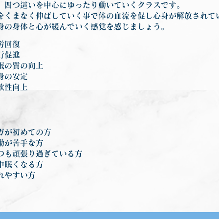
、四つ這いを中心にゆったり動いていくクラスです。
をくまなく伸ばしていく事で体の血流を促し心身が解放されて
身の身体と心が緩んでいく感覚を感じましょう。
労回復
行促進
眠の質の向上
身の安定
軟性向上
ガが初めての方
動が苦手な方
つも頑張り過ぎている方
中眠くなる方
れやすい方