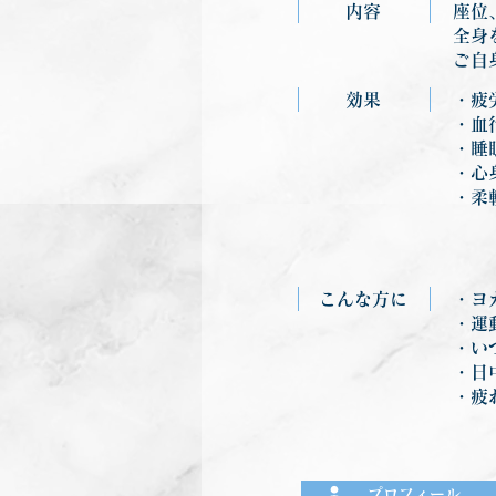
内容
座位
全身
ご自
効果
・疲
・血
・睡
・心
・柔
こんな方に
・ヨ
・運
・い
・日
・疲
プロフィール