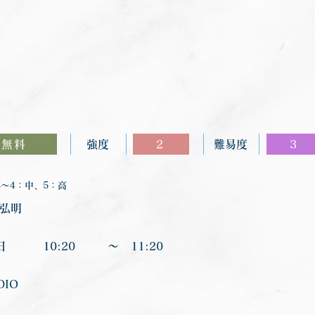
無料
強度
2
難易度
3
〜4：中、5：高
 弘明
日
10:20
〜
11:20
DIO