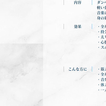
内容
ダン
軽い
音楽
身の
効果
・全
・持
・太
・心
・ス
こんな方に
・筋
・全
・音
・体
・一