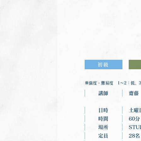
初級
※強度・難易度 1〜2：低、3
講師
齋藤
日時
土曜
時間
60分
場所
STU
定員
28名