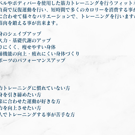
ベルやボディバーを使用した筋力トレーニングを行うフィット
負荷で反復運動を行い、短時間で多くのカロリーを消費する事
に合わせて様々なバリエーションで、トレーニングを行います
筋肉を鍛える事が出来ます。
身のシェイプアップ
久力・基礎代謝のアップ
りにくく、痩せやすい身体
肺機能の向上・疲れにくい身体づくり
ポーツのパフォーマンスアップ
力トレーニングに慣れていない方
身を引き締めたい方
楽に合わせた運動が好きな方
力を向上させたい方
人でトレーニングする事が苦手な方