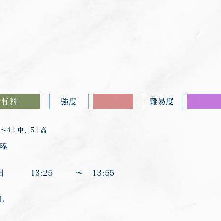
有料
強度
難易度
〜4：中、5：高
 琢
日
13:25
〜
13:55
L