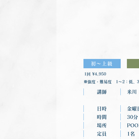
初〜上級
1回 ¥4,950
※強度・難易度 1〜2：低、3
講師
米川
日時
金曜
時間
30分
場所
POO
定員
1名