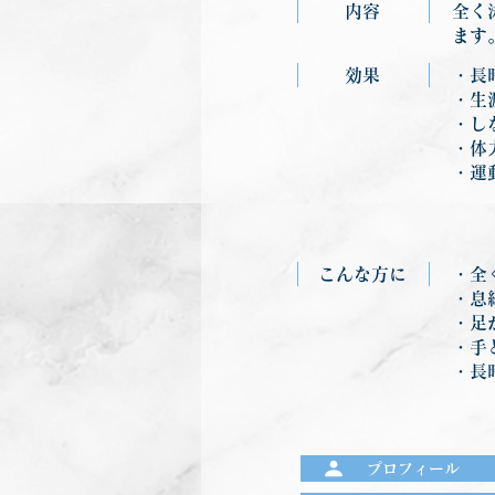
内容
全く
ます
効果
・長
・生
・し
・体
・運
こんな方に
・全
・息
・足
・手
・長
プロフィール