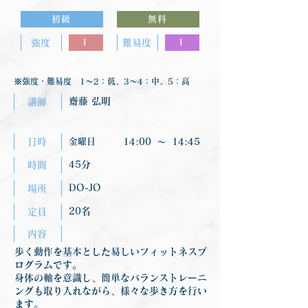
初級
無料
強度
1
難易度
1
※強度・難易度 1〜2：低、3〜4：中、5：高
齋藤 弘明
講師
日時
金曜日
14:00
〜
14:45
45分
時間
DO-JO
場所
20名
定員
内容
歩く動作を基本とした易しいフィットネスプ
ログラムです。
身体の軸を意識し、簡単なバランストレーニ
ングも取り入れながら、様々な歩き方を行い
ます。