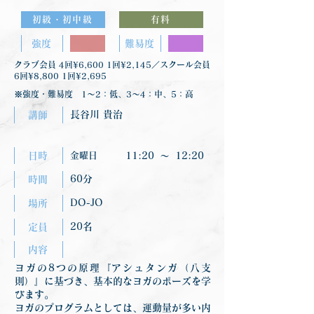
初級・初中級
有料
強度
難易度
クラブ会員 4回¥6,600 1回¥2,145／スクール会員
6回¥8,800 1回¥2,695
※強度・難易度 1〜2：低、3〜4：中、5：高
長谷川 貴治
講師
日時
金曜日
11:20
〜
12:20
60分
時間
DO-JO
場所
20名
定員
内容
ヨガの8つの原理『アシュタンガ（八支
則）』に基づき、基本的なヨガのポーズを学
びます。
ヨガのプログラムとしては、運動量が多い内