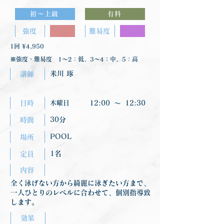
初〜上級
有料
強度
難易度
1回 ¥4,950
※強度・難易度 1〜2：低、3〜4：中、5：高
米川 琢
講師
日時
木曜日
12:00
〜
12:30
30分
時間
POOL
場所
1名
定員
内容
全く泳げない方から綺麗に泳ぎたい方まで、
一人ひとりのレベルに合わせて、個別指導致
します。
効果