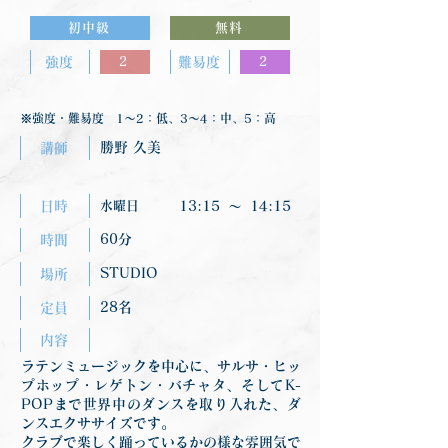
初中級
無料
強度
2
難易度
2
※強度・難易度 1〜2：低、3〜4：中、5：高
勝野 久美
講師
日時
水曜日
13:15
〜
14:15
60分
時間
STUDIO
場所
28名
定員
内容
ラテンミュージックを中心に、サルサ・ヒッ
プホップ・レゲトン・バチャタ、そしてK-
POPまで世界中のダンスを取り入れた、ダ
ンスエクササイズです。
クラブで楽しく踊っているかの様な雰囲気で