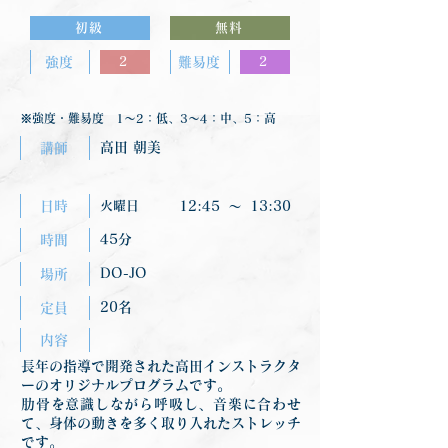
初級
無料
強度
2
難易度
2
※強度・難易度 1〜2：低、3〜4：中、5：高
高田 朝美
講師
日時
火曜日
12:45
〜
13:30
45分
時間
DO-JO
場所
20名
定員
内容
長年の指導で開発された高田インストラクタ
ーのオリジナルプログラムです。
肋骨を意識しながら呼吸し、音楽に合わせ
て、身体の動きを多く取り入れたストレッチ
です。