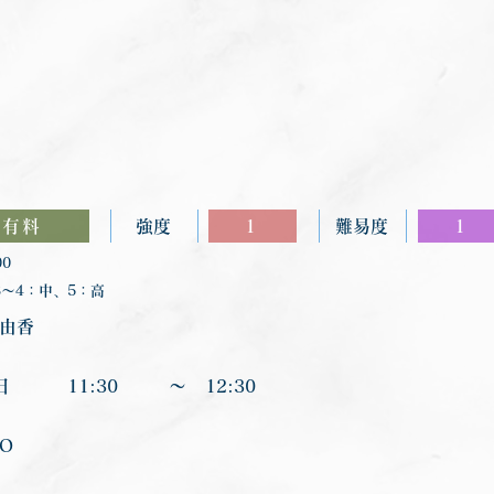
有料
強度
1
難易度
1
00
〜4：中、5：高
 由香
日
11:30
〜
12:30
JO