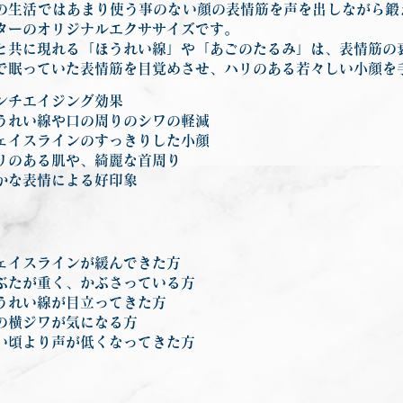
の生活ではあまり使う事のない顔の表情筋を声を出しながら鍛
ターのオリジナルエクササイズです。
と共に現れる「ほうれい線」や「あごのたるみ」は、表情筋の
で眠っていた表情筋を目覚めさせ、ハリのある若々しい小顔を
ンチエイジング効果
うれい線や口の周りのシワの軽減
ェイスラインのすっきりした小顔
リのある肌や、綺麗な首周り
かな表情による好印象
ェイスラインが緩んできた方
ぶたが重く、かぶさっている方
うれい線が目立ってきた方
の横ジワが気になる方
い頃より声が低くなってきた方