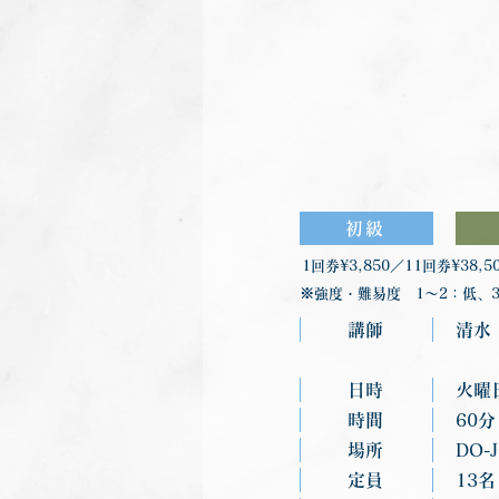
初級
1回券¥3,850／11回券¥38,5
※強度・難易度 1〜2：低、3
講師
清水
日時
火曜
時間
60分
場所
DO-
定員
13名