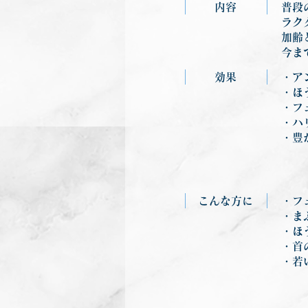
内容
普段
ラク
加齢
今ま
効果
・ア
・ほ
・フ
・ハ
・豊
こんな方に
・フ
・ま
・ほ
・首
・若