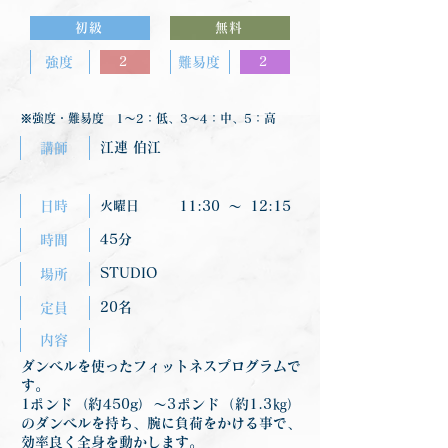
初級
無料
強度
2
難易度
2
※強度・難易度 1〜2：低、3〜4：中、5：高
江連 伯江
講師
日時
火曜日
11:30
〜
12:15
45分
時間
STUDIO
場所
20名
定員
内容
ダンベルを使ったフィットネスプログラムで
す。
1ポンド（約450g）〜3ポンド（約1.3㎏）
のダンベルを持ち、腕に負荷をかける事で、
効率良く全身を動かします。