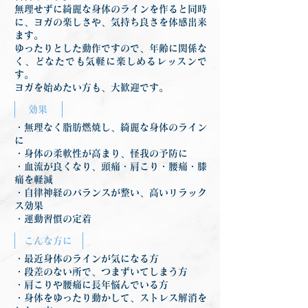
無理せずに綺麗な身体のラインを作ると同時
に、ヨガの楽しさや、気持ち良さを体感出来
ます。
ゆったりとした動作ですので、年齢に関係な
く、どなたでも気軽に楽しめるレッスンで
す。
ヨガを始めたい方も、大歓迎です。
効果
・無理なく脂肪燃焼し、綺麗な身体のライン
に
・身体の柔軟性が高まり、怪我の予防に
・血流が良くなり、頭痛・肩こり・腰痛・膝
痛を軽減
・自律神経のバランスが整い、高いリラック
ス効果
・運動習慣の定着
こんな方に
・最近身体のラインが気になる方
・段差のない所で、つまずいてしまう方
・肩こりや腰痛に長年悩んでいる方
・身体をゆったり動かして、ストレス解消を