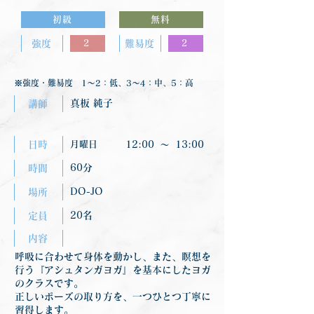
初級
無料
強度
2
難易度
2
※強度・難易度 1〜2：低、3〜4：中、5：高
真板 純子
講師
日時
月曜日
12:00
〜
13:00
60分
時間
DO-JO
場所
20名
定員
内容
呼吸に合わせて身体を動かし、また、瞑想を
行う『アシュタンガヨガ』を基本にしたヨガ
のクラスです。
正しいポーズの取り方を、一つひとつ丁寧に
習得します。