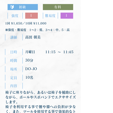
🔰
初級
有料
強度
1
難易度
1
1回 ¥1,650／10回 ¥11,000
※強度・難易度 1〜2：低、3〜4：中、5：高
高田 朝美
講師
日時
月曜日
11:15
〜
11:45
30分
時間
DO-JO
場所
10名
定員
内容
椅子に座りながら、あるいは椅子を補助にし
ながら、ボールやスポバンドでエクササイズ
します。
椅子を利用する事で腰や膝への負担が少な
く、また、ツールを使用する事で効果的なト