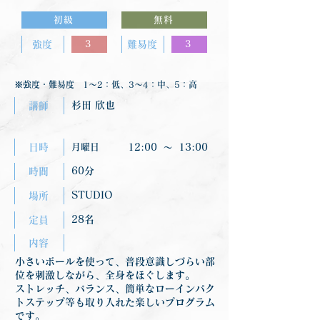
初級
無料
強度
3
難易度
3
※強度・難易度 1〜2：低、3〜4：中、5：高
杉田 欣也
講師
日時
月曜日
12:00
〜
13:00
60分
時間
STUDIO
場所
28名
定員
内容
小さいボールを使って、普段意識しづらい部
位を刺激しながら、全身をほぐします。
ストレッチ、バランス、簡単なローインパク
トステップ等も取り入れた楽しいプログラム
です。