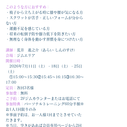
このような方におすすめ：
・椅子から立ち上がる時に膝や腰が気になる方
・スクワットが苦手・正しいフォームが分から
ない方
・運動不足を感じている方
・将来の転倒予防や脚力低下を防ぎたい方
・無理なく身体を動かす習慣を身につけたい方
講師：
荒井　進之介（あらい しんのすけ）
会場：
ジムエリア
開催日時：
　2026年7月11日（土）・18日（土）・25日
（土）
　①15:00～15:30②15:45～16:15③16:30～
17:00
定員：
各回3名様
参加費：
無料
ご予約：
2Fジムカウンターまたはお電話にて
参加特典：
パーソナルトレーニング60分半額※
お1人1回限りのみ
※事前予約は、お一人様1回までとさせていた
だきます。
※当日、空きがあれば会員専用ページから2回