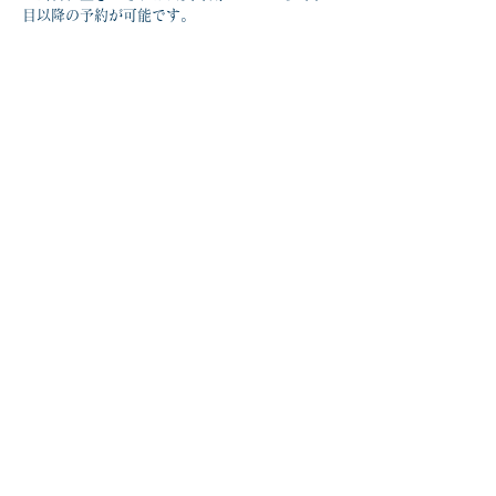
目以降の予約が可能です。
「やさしい」立ち座り講座_202607
.pdf
ダウンロード：PDF • 242KB
前の記事を見る
次の記事を見る
一覧に戻る
TOPページへ
見学・体験・入会案内
会員様専用サイト
営業カレンダー・アクセス