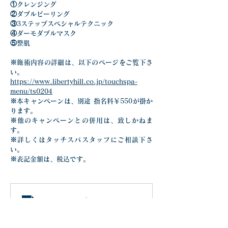
①クレンジング
②ダブルピーリング
③3ステップスペシャルテクニック
④ダーモダブルマスク
⑤整肌
※施術内容の詳細は、以下のページをご覧下さ
い。
https://www.libertyhill.co.jp/touchspa-
menu/ts0204
※本キャンペーンは、別途 指名料￥550が掛か
ります。
※他のキャンペーンとの併用は、致しかねま
す。
※詳しくはタッチスパスタッフにご相談下さ
い。
※表記金額は、税込です。
ユースフェイシャルキャンペーン_20250130延長
.pdf
ダウンロード：PDF • 724KB