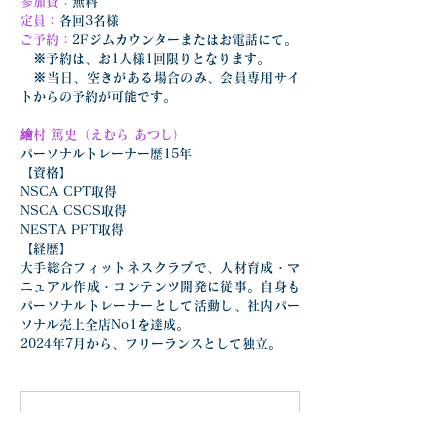
参加費：
無料
定員：
各回3名様
ご予約：
2Fジムカウンターまたはお電話にて。
　※予約は、お1人様1回限りとなります。
　※当日、空きがある場合のみ、会員専用サイ
トからの予約が可能です。
繪村 篤史（えむら あつし）
パーソナルトレーナー歴15年
【資格】
NSCA CPT取得
NSCA CSCS取得
NESTA PFT取得
【経歴】
大手総合フィットネスクラブで、人材育成・マ
ニュアル作成・コンテンツ開発に従事。自身も
パーソナルトレーナーとして活動し、社内パー
ソナル売上全店No1を達成。
2024年7月から、フリーランスとして独立。
関節痛予防シリーズ！腰痛予防講座_202504
.pdf