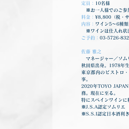
定員：
10名様
　※お一人様でのご参
料金：
¥8,800（税
内容：
ワイン5〜6種
　※ワインは仕入れ状
ご予約：
03-5726-83
佐藤 雅之
　マネージャー／ソム
秋田県出身。1978年
東京都内のビストロ・
事。
2020年TOYO J
務。現在に至る。
特にスペインワインに
※J.S.A認定ソムリエ
※S.S.I認定日本酒利