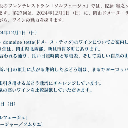
設のフレンチレストラン「ソルフェージュ」では、佐藤 雅之
す。第27回は、2024年12月1日（日）に、岡山ドメーヌ
がら、ワインの魅力を探ります。
24年12月1日（日）
omaine tetta(ドメーヌ・テッタ)のワインについてご案
aのぶどう畑は、岡山県北西部、新見市哲多町にあります。
言われる通り、長い日照時間と寒暖差、そして美しい自然の
小高い山の頂上に広がる集約したぶどう畑は、まるでヨーロッ
限引き出せるぶどう栽培にチャレンジしています。
気の高いワインを比較試飲していただきます。
月1日（日）
ルフェージュ」
ネージャー／ソムリエ）