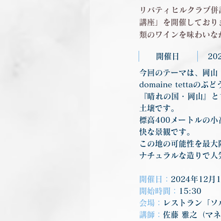
リバティヒルクラブ併
講座」を開催しておりま
類のワインを味わいな
開催日
20
今回のテーマは、岡山・d
domaine tett
『晴れの国・岡山』と
土壌です。
標高400メートルの
快な景観です。
この地の可能性を最大
ナチュラルな造りで人
開催日：
2024年12
開始時間：
15:30
会場：
レストラン「ソ
講師：
佐藤 雅之（マ