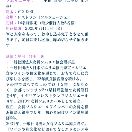
ソムリエール：
	早田 雅美（はやた まさ
み）
料金：
¥12,000
会場：
レストラン『ソルフェージュ』
定員：
14名様限定（最少催行人数5名様）
申込締切：
2025年7月11日（金）
※ご入金をもって、お申し込み完了とさせて頂
きます。定員に達し次第、締め切らせて頂きま
す。
講師：早田　雅美　氏
・一般社団法人女将ソムリエ協会理事長
・一般社団法人日本ソムリエ協会認定ソムリエ
食やワインや和文化を通じて、おもてなしに喜
び楽しさを感じ、22年飲食接客業を続ける。
その中でおもてなしのプロ「女将」になりた
く、京都ミシュラン2つ星料理旅館で女将修行
を4年、イタリアンレストランでソムリエール
４年、2019年女将ソムリエールとして独立。
現在、女将ソムリエールワインバーの女将を横
浜綱島と銀座で５年、初心者向けワイン講座講
師6年。
2021年、一般社団法人女将ソムリエ協会設立。
「ワインや和文化などおもてなしエッセンスを