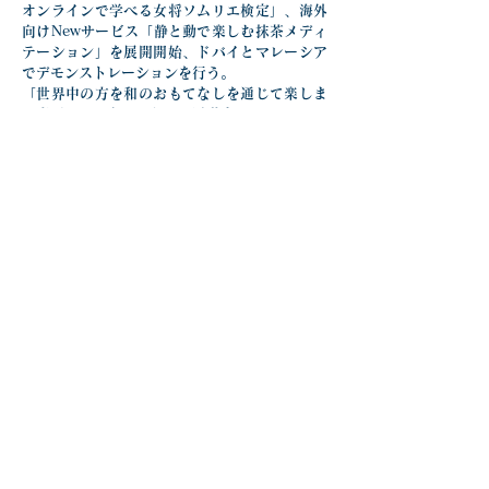
オンラインで学べる女将ソムリエ検定」、海外
向けNewサービス「静と動で楽しむ抹茶メディ
テーション」を展開開始、ドバイとマレーシア
でデモンストレーションを行う。
「世界中の方を和のおもてなしを通じて楽しま
せ喜ばせる」をモットーに活動中。
第2回ワイン会_20250716
.pdf
ダウンロード：PDF • 310KB
前の記事を見る
次の記事を見る
一覧に戻る
TOPページへ