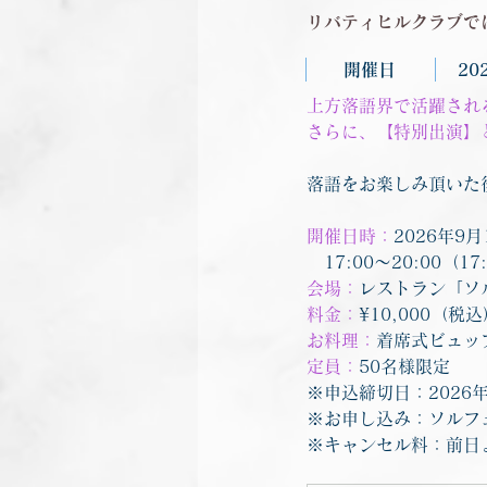
リバティヒルクラブで
開催日
20
上方落語界で活躍され
さらに、【特別出演】
落語をお楽しみ頂いた
開催日時：
2026年9
　17:00〜20:00（1
会場：
レストラン「ソ
料金：
¥10,000（税
お料理：
着席式ビュッ
定員：
50名様限定
※申込締切日：2026
※お申し込み：ソルフ
※キャンセル料：前日