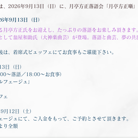
は、2026年9月13日（日）に、月亭方正落語会「月亭方正噺
26年9月13日（日）
る月亭方正氏をお迎えし、たっぷりの落語をお楽しみ頂きます
として翁屋和助氏（大神楽曲芸）が登場。落語と曲芸、夢の共
後は、着席式ビュッフェにてお食事もご堪能下さい。
月13日（日）
7:00〜落語／18:00〜お食事）
ルフェージュ」
込）
フェ
年9月12日（土）
ェージュにて、ご入金をもって、ご予約とさせて頂きます。
より全額