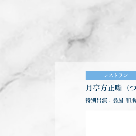
レストラン
月亭方正噺（
特別出演：翁屋 和