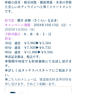
疼痛の改善・疲労回復・健康増進・本来の骨格
と美しいボディラインへと導くトリートメント
です。
担当者：
櫻井 直輝（さくらい なおき）
キャンペーン期間：
2024年10月13日（日）〜
2025年1月30日（木）
予約可能日：
火・水・木・土・日
料金：
30分	通常	￥3,960▶︎￥3,564
60分	通常	￥7,920▶︎￥6,732
90分	通常	￥11,880▶︎￥9,504
※表記金額は、税込です。
※期間中何度でも特別価格にてお試し頂けま
す。
※詳しくはタッチスパスタッフにご相談下さ
い。
※
こちらのメニューは、別途指名料金(¥550)を
申し受けます。予めご了承願います。
新スタッフトライアルキャンペーン_櫻井直輝_2024
.pdf
ダウンロード：PDF • 248KB