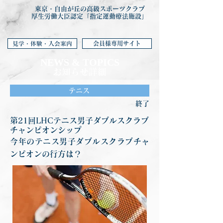
東京・自由が丘の高級スポーツクラブ
厚生労働大臣認定「指定運動療法施設」
会員様専用サイト
見学・体験・入会案内
NEWS & TOP
ICS
お知らせ詳細
テニス
終了
第21回LHCテニス男子ダブルスクラブ
チャンピオンシップ
今年のテニス男子ダブルスクラブチャ
ンピオンの行方は？