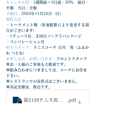
キャンセル料：
1週間前〜3日前：20％　前日：
半額　当日：全額
予備日：
2024年11月24日（日）
競技方法：
・トーナメント戦（参加組数により変更する場
合がございます）
・1デュース有、２回目ノーアドバンテージ
・コンソレーション有
担当スタッフ：
テニスコーチ 古川　努（ふるか
わ つとむ）
お申し込み・お問い合わせ：
フロントスタッフ
※お一人様のご参加も大歓迎です。
※組み合わせにつきましては、コーチにお任せ
下さい。
※レストランでの表彰式はございません。
※表記金額は、税込です。
第21回テニス男子ダブルスクラブチャンピオンシ
.pdf
ダウンロード：PDF • 723KB