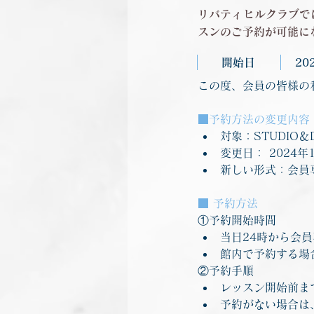
リバティヒルクラブで
スンのご予約が可能に
開始日
20
この度、会員の皆様の利
■予約方法の変更内容
対象：STUDIO＆
変更日： 2024年
新しい形式：会員
■ 予約方法
①予約開始時間
当日24時から会
館内で予約する場
②予約手順
レッスン開始前まで
予約がない場合は