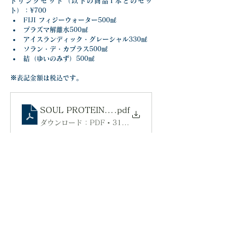
ドリンクセット（以下の商品1本とのセッ
ト）：¥700
FIJI フィジーウォーター500㎖
プラズマ解離水500㎖
アイスランディック・グレーシャル330㎖
ソラン・デ・カブラス500㎖
結（ゆいのみず）500㎖
※表記金額は税込です。
SOUL PROTEIN ISOLATE ONE
.pdf
ダウンロード：PDF • 316KB
前の記事を見る
次の記事を見る
一覧に戻る
TOPページへ