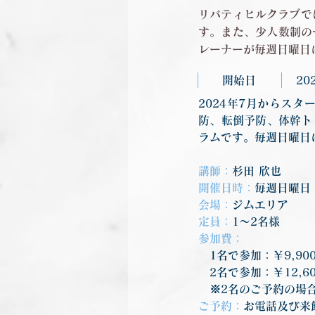
リバティヒルクラブで
す。また、少人数制の
レーナーが毎週日曜日
開始日
20
2024年7月からス
防、転倒予防、体幹ト
ラムです。毎週日曜日
講師：
杉田 欣也
開催日時：
毎週日曜日　①
会場：
ジムエリア
定員：
1〜2名様
参加費：
　1名で参加：￥9,90
　2名で参加：￥12,6
　※2名のご予約の場
ご予約：
お電話及び来