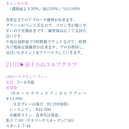
キャンセル料：
　1週間前より30%／前日50%／当日100%
貴重な芝でのアプローチ練習が出来ます。
グリーンがベント芝なので、スピン等が感じや
すいので実戦向きです。練習場は広くて気持ち
良いです。
午後は最終組で2時間制ラウンドなので、時間
内で数球反復練習が出来ます。プロが帯同し、
気付いたポイントをアドバイスしていきます。
2日目▶︎富士小山ゴルフクラブ
18ホールラウンドプレー
定員：
2〜３名様
参加費：
　18ホールラウンドフィセルフプレー
￥13,600
　（２名プレーの場合：¥2,200加算）
　レッスンフィ：¥22,000
　※練習コイン・食事代は別途。
集合 7:00（クラブハウスオープン7:00）
スタート 7:44