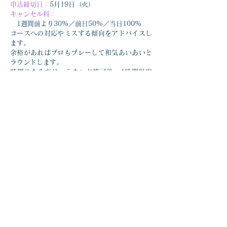
申込締切日：
5月19日（火）
キャンセル料：
　1週間前より30%／前日50%／当日100%
コースへの対応やミスする傾向をアドバイスし
ます。
余裕があればプロもプレーして和気あいあいと
ラウンドします。
時間のある方は、ラウンド終了後、1時間程度
ワンポイントレッスン致します。
ラウンドレッスン_20260519・20_芦川正敏
.pdf
ダウンロード：PDF • 195KB
前の記事を見る
次の記事を見る
一覧に戻る
TOPページへ