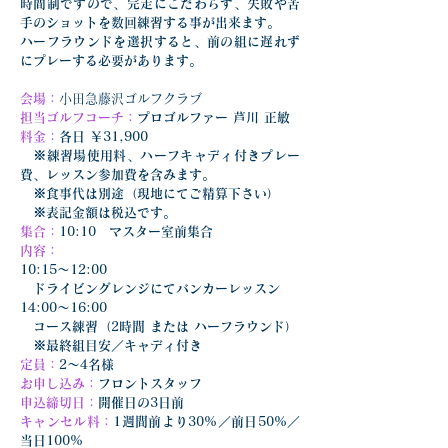
時間制ですので、完走にこだわらず、失敗や苦
手のショットを数回練習する事が出来ます。
ハーフラウンドを選択すると、前の組に遅れず
にプレーする必要があります。
会場：
小田急藤沢ゴルフクラブ
担当ゴルフコーチ：
プロゴルファー 芦川 正敏
料金：
各日 ￥31,900
　※練習場使用料、ハーフキャディ付きプレー
費、レッスン参加費を含みます。
　※食事代は別途（現地にてご精算下さい）
　※表記金額は税込です。
集合：
10:10　マスター室前集合
内容：
10:15〜12:00
　ドライビングレンジにてバンカーレッスン
14:00〜16:00
　コース練習（2時間 または ハーフラウンド）
　※最終組目安／キャディ付き
定員：
2〜4名様
お申し込み：
フロントスタッフ
申込締切日：
開催日の3日前
キャンセル料：
1週間前より30%／前日50%／
当日100%