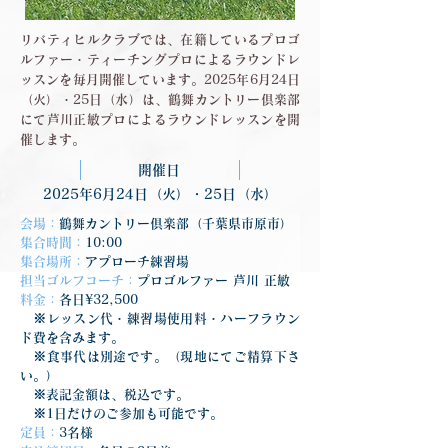
リバティヒルクラブでは、在籍しているプロゴ
ルファー・ティーチングプロによるラウンドレ
ッスンを毎月開催しています。2025年6月24日
（火）・25日（水）は、鶴舞カントリー倶楽部
にて芦川正敏プロによるラウンドレッスンを開
催します。
開催日
2025年6月24日（火）・25日（水）
会場：
鶴舞カントリー倶楽部（千葉県市原市）
集合時間：
10:00
集合場所：
アプローチ練習場
担当ゴルフコーチ：
プロゴルファー 芦川 正敏
料金：
各日¥32,500
　※レッスン代・練習場使用料・ハーフラウン
ド費を含みます。
　※食事代は別途です。（現地にてご精算下さ
い。）
　※表記金額は、税込です。
　※1日だけのご参加も可能です。
定員：
3名様