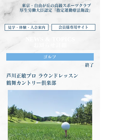
東京・自由が丘の高級スポーツクラブ
厚生労働大臣認定「指定運動療法施設」
会員様専用サイト
見学・体験・入会案内
NEWS & TOP
ICS
お知らせ詳細
ゴルフ
終了
芦川正敏プロ ラウンドレッスン
鶴舞カントリー倶楽部