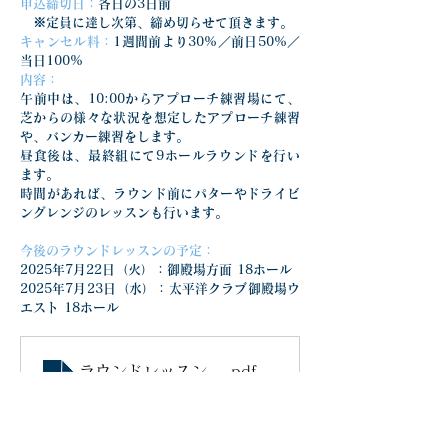
申込締切日：
各日の3日前
　※定員に達し次第、締め切らせて頂きます。
キャンセル料：
1週間前より30%／前日50%／
当日100%
内容：
午前中は、10:00からアプローチ練習場にて、
芝からの様々な状況を想定したアプローチ練習
や、バンカー練習をします。
昼食後は、最終組にて9ホールラウンドを行い
ます。
時間があれば、ラウンド前にパターやドライビ
ングレンジのレッスンも行います。
今後のラウンドレッスンの予定：
2025年7月22日（火）：御殿場方面 18ホール
2025年7月23日（水）：太平洋クラブ御殿場ウ
エスト 18ホール
ラウンドレッスン_20250624-25_芦川正敏
.pdf
ダウンロード：PDF • 282KB