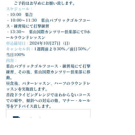
　　ご予約はお早めにお願い致します。
スケジュール：
・10:00　集合
・10:00〜11:30　葉山パブリックゴルフコー
ス・練習場にて打撃練習
・13:30〜　葉山国際カンツリー倶楽部にて9ホ
ールラウンドレッスン
申込締切日：
2024年10月27日（日）
キャンセル料：
1週間前より30%／前日50%／
当日100%
内容：
葉山パブリックゴルフコース・練習場にて打撃
練習、その後、葉山国際カンツリー倶楽部に移
動。
昼食後、パターレッスン、ハーフのラウンドレ
ッスンを実施致します。
普段ドライビングレンジではわからないコース
での癖や、傾斜への対応の他、マナー・ルール
等をアドバイス致します。
ラウンドレッスン_20241030
.pdf
ダウンロード：PDF • 283KB