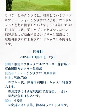
リバティヒルクラブでは、在籍しているプロゴ
ルファー・ティーチングプロによるラウンドレ
ッスンを毎月開催しています。2024年10月30
日（水）には、葉山パブリックゴルフコース・
練習場および葉山国際カンツリー倶楽部にて、
塚原央嗣プロによるラウンドレッスンを開催し
ます。
開催日
2024年10月30日（水）
会場：
葉山パブリックゴルフコース・練習場／
葉山国際カンツリー倶楽部
担当者：
ティーチングプロ 塚原央嗣
料金：
¥29,700
　※プレー代、練習場利用料、レッスン料を含
みます。
　※お食事代は別途現地にてお支払い下さい。
　※表記金額は税込です。
定員：
4名様
　※定員に達し次第、締め切らせて頂きます。