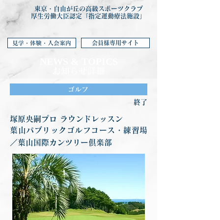
東京・自由が丘の高級スポーツクラブ
厚生労働大臣認定「指定運動療法施設」
会員様専用サイト
見学・体験・入会案内
NEWS & TOP
ICS
お知らせ詳細
ゴルフ
終了
塚原央嗣プロ ラウンドレッスン
葉山パブリックゴルフコース・練習場
／葉山国際カンツリー倶楽部