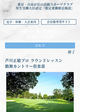
東京・自由が丘の高級スポーツクラブ
厚生労働大臣認定「指定運動療法施設」
会員様専用サイト
見学・体験・入会案内
NEWS & TOP
ICS
お知らせ詳細
ゴルフ
終了
芦川正敏プロ ラウンドレッスン
鶴舞カントリー倶楽部