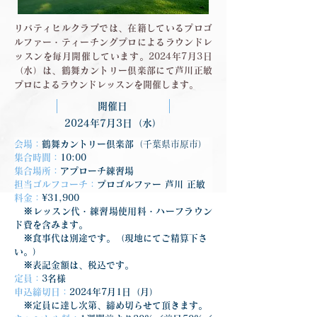
リバティヒルクラブでは、在籍しているプロゴ
ルファー・ティーチングプロによるラウンドレ
ッスンを毎月開催しています。2024年7月3日
（水）は、鶴舞カントリー倶楽部にて芦川正敏
プロによるラウンドレッスンを開催します。
開催日
2024年7月3日（水）
会場：
鶴舞カントリー倶楽部
（千葉県市原市）
集合時間：
10:00
集合場所：
アプローチ練習場
担当ゴルフコーチ：
プロゴルファー 芦川 正敏
料金：
¥31,900
　※レッスン代・練習場使用料・ハーフラウン
ド費を含みます。
　※食事代は別途です。（現地にてご精算下さ
い。）
　※表記金額は、税込です。
定員：
3名様
申込締切日：
2024年7月1日（月）
　※定員に達し次第、締め切らせて頂きます。