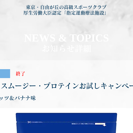
東京・自由が丘の高級スポーツクラブ
厚生労働大臣認定「指定運動療法施設」
NEWS & TOP
ICS
お知らせ詳細
終了
・スムージー・プロテインお試しキャンペ
ッツ＆バナナ味