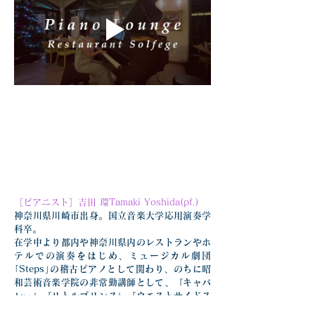
［ピアニスト］吉田 環Tamaki Yoshida(pf.)
神奈川県川崎市出身。国立音楽大学応用演奏学
科卒。
在学中より都内や神奈川県内のレストランやホ
テルでの演奏をはじめ、ミュージカル劇団
｢Steps｣の稽古ピアノとして関わり、のちに昭
和芸術音楽学院の非常勤講師として、『キャバ
レー』『リトルプリンス』『ウエストサイドス
トーリー』などミュージカルの本番劇伴奏も多