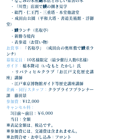
　・なごみの米屋總本店と珍しい葉書の木
　・「川豊」店頭で鰻の捌き見学
　・総門・仁王門・三重塔・本堂他諸堂
　・成田山公園（平和大塔・書道美術館・浮御
堂）
　・鰻ランチ（名取亭）
　・新勝寺境内
　・表参道（お買い物）
お食事：
「名取亭」（成田山の奥座敷で鰻重ラ
ンチ）
募集定員：
10名様限定（最少催行人数6名様）
ガイド：
稲本隆司（いなもと たかし）氏
　・リバティヒルクラブ「お江戸文化歴史講
座」講師
　・江戸東京博物館ガイド等歴史講座講師
企画・同行スタッフ：
クラブライフプランナー
課　藤田景
参加費：
¥12,000
キャンセル料：
　3日前〜前日：￥6,000
　当日：全額
※表記金額は、税込です。
※参加費には、交通費は含まれません。
※お問合せ・お申し込み：フロント