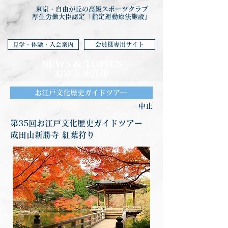
東京・自由が丘の高級スポーツクラブ
厚生労働大臣認定「指定運動療法施設」
会員様専用サイト
見学・体験・入会案内
NEWS & TOP
ICS
お知らせ詳細
お江戸文化歴史ガイドツアー
中止
第35回お江戸文化歴史ガイドツアー
成田山新勝寺 紅葉狩り