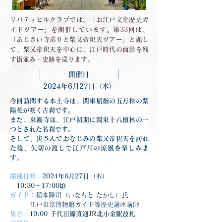
リバティヒルクラブでは、「お江戸文化歴史ガ
イドツアー」を開催しています。第33回は、
「あじさい寺巡りと柴又帝釈天ツアー」と題し
て、柴又帝釈天を中心に、江戸時代の面影を残
す街並み・史跡を巡ります。
開催日
2024年6月27日（木）
今回訪問する本土寺は、関東屈指の五万株の紫
陽花が咲く古刹です。
また、東漸寺は、江戸初期に関東十八檀林の一
つとされた名刹です。
そして、寅さんでおなじみの柴又帝釈天を訪れ
た後、矢切の渡しで江戸川の涼風を楽しみま
す。
開催日時：
2024年6月27日（木）
　10:30〜17:00頃
ガイド：
稲本隆司（いなもと たかし）氏
	江戸東京博物館ガイド等歴史講座講師
集合：
10:00 千代田線直通JR北小金駅改札