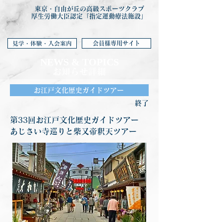
東京・自由が丘の高級スポーツクラブ
厚生労働大臣認定「指定運動療法施設」
会員様専用サイト
見学・体験・入会案内
NEWS & TOP
ICS
お知らせ詳細
お江戸文化歴史ガイドツアー
終了
第33回お江戸文化歴史ガイドツアー
あじさい寺巡りと柴又帝釈天ツアー