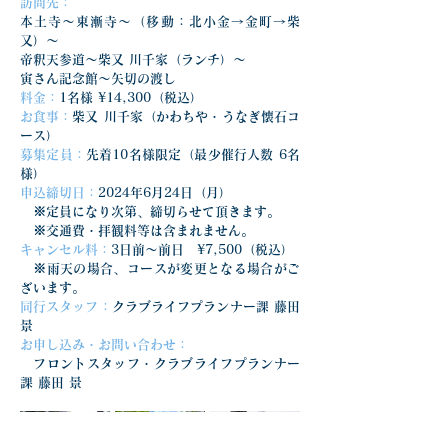
訪問先：
本土寺～東漸寺～（移動：北小金→金町→柴
又）～
帝釈天参道～柴又 川千家（ランチ）～
寅さん記念館～矢切の渡し
料金：
1名様 ¥14,300（税込）
お食事：
柴又 川千家（かわちや・うなぎ懐石コ
ース）
募集定員：
先着10名様限定（最少催行人数 6名
様）
申込締切日：
2024年6月24日（月）
　※定員になり次第、締切らせて頂きます。
　※交通費・拝観料等は含まれません。
キャンセル料：
3日前〜前日　¥7,500（税込）
　※雨天の場合、コースが変更となる場合がご
ざいます。
同行スタッフ：
クラブライフプランナー課 藤田 
景
お申し込み・お問い合わせ：
　フロントスタッフ・クラブライフプランナー
課 藤田 景