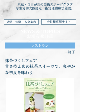
東京・自由が丘の高級スポーツクラブ
厚生労働大臣認定「指定運動療法施設」
会員様専用サイト
見学・体験・入会案内
NEWS & TOP
ICS
お知らせ詳細
レストラン
終了
抹茶づくしフェア
甘さ控えめの抹茶スイーツで、爽やか
な初夏を味わう