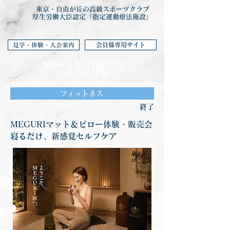
東京・自由が丘の高級スポーツクラブ
厚生労働大臣認定「指定運動療法施設」
会員様専用サイト
見学・体験・入会案内
NEWS & TOP
ICS
お知らせ詳細
フィットネス
終了
MEGURIマット＆ピロー体験・販売会
寝るだけ、新感覚セルフケア