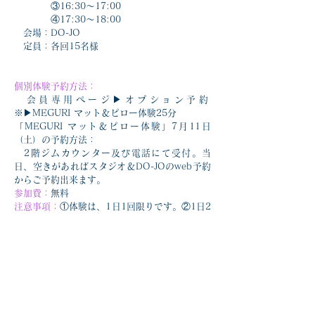
　　　　③16:30～17:00
　　　　④17:30～18:00
　会場：DO-JO
　定員：各回15名様
個別体験予約方法：
　会員専用ページ▶︎オプション予約
※▶︎MEGURI マット＆ピロー体験25分
「MEGURI マット＆ピロー体験」7月11日
（土）の予約方法：
　2階ジムカウンター及び電話にて受付。当
日、空きがあればスタジオ＆DO-JOのweb予約
からご予約出来ます。
参加費：
無料
注意事項：
①体験は、1日1回限りです。②1日2
コマ以上予約がある際は、後方の時間を自動キ
ャンセルさせて頂きます。
スタッフ：
2Fジムエリアにて、専門スタッフが
対応致します。