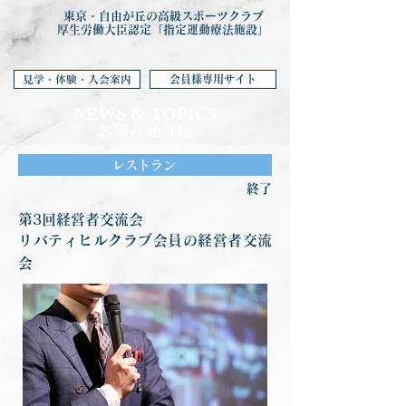
東京・自由が丘の高級スポーツクラブ
厚生労働大臣認定「指定運動療法施設」
会員様専用サイト
見学・体験・入会案内
NEWS & TOP
ICS
お知らせ詳細
レストラン
終了
第3回経営者交流会
リバティヒルクラブ会員の経営者交流
会