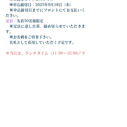
　※申込締切日：2025年9月18日（木）
　※申込締切日までにフロントにてお支払いく
ださい。
定員：
先着50名様限定
　※定員に達し次第、締め切らせていただきま
す。
　※お名刺をご持参下さい。
　名札として着用していただく予定です。
※当日は、ランチタイム（11:30〜15:00／ラ
ストオーダー14:30）のみご利用いただけま
す。
　15:00以降は店内貸切とさせていただきま
す。
第3回経営者交流会_20250926
.pdf
ダウンロード：PDF • 701KB
前の記事を見る
次の記事を見る