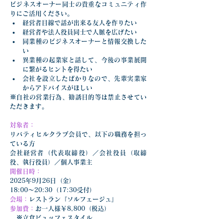
ビジネスオーナー同士の貴重なコミュニティ作
りにご活用ください。
経営者目線で話が出来る友人を作りたい
経営者や法人役員同士で人脈を広げたい
同業種のビジネスオーナーと情報交換した
い
異業種の起業家と話して、今後の事業展開
に繋がるヒントを得たい
会社を設立したばかりなので、先輩実業家
からアドバイスがほしい
※自社の営業行為、勧誘目的等は禁止させてい
ただきます。
対象者：
リバティヒルクラブ会員で、以下の職務を担っ
ている方
会社経営者（代表取締役）／会社役員（取締
役、執行役員）／個人事業主
開催日時：
2025年9月26日（金）
18:00〜20:30（17:30受付）
会場：
レストラン『ソルフェージュ』
参加費：
お一人様￥8,800（税込）
　※立食ビュッフェスタイル