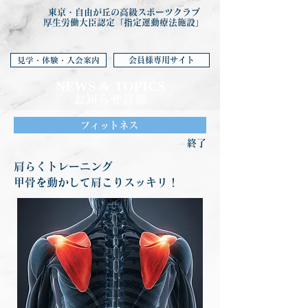
東京・自由が丘の高級スポーツクラブ
厚生労働大臣認定「指定運動療法施設」
会員様専用サイト
見学・体験・入会案内
NEWS & TOP
ICS
お知らせ詳細
フィットネス
終了
肩らくトレーニング
甲骨を動かして肩こりスッキリ！