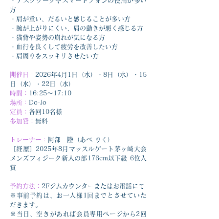
・デスクワークやスマートフォンの使用が多い
方
・肩が重い、だるいと感じることが多い方
・腕が上がりにくい、肩の動きが悪く感じる方
・猫背や姿勢の崩れが気になる方
・血行を良くして疲労を改善したい方
・肩周りをスッキリさせたい方
開催日：
2026年4月1日（水）・8日（水）・15
日（水）・22日（水）
時間：
16:25～17:10
場所：
Do-Jo
定員：
各回10名様
参加費：
無料
トレーナー：
阿部　陸（あべ りく）
［経歴］2025年8月マッスルゲート茅ヶ崎大会 
メンズフィジーク新人の部176cm以下級 6位入
賞
予約方法：
2Fジムカウンターまたはお電話にて
※事前予約は、お一人様1回までとさせていた
だきます。
※当日、空きがあれば会員専用ページから2回