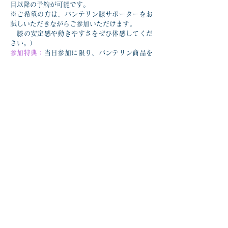
目以降の予約が可能です。
※ご希望の方は、バンテリン膝サポーターをお
試しいただきながらご参加いただけます。
　膝の安定感や動きやすさをぜひ体感してくだ
さい。）
参加特典：
当日参加に限り、バンテリン商品を
30％オフでご購入できます。
肩らくトレーニング_阿部_202604
.pdf
ダウンロード：PDF • 357KB
前の記事を見る
次の記事を見る
一覧に戻る
TOPページへ