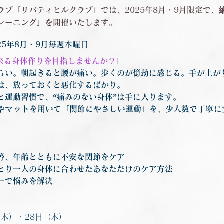
ラブ「リバティヒルクラブ」では、2025年8月・9月限定で、
レーニング」を開催いたします。
025年8月・9月毎週木曜日
出来る身体作りを目指しませんか？」
らい。朝起きると腰が痛い。歩くのが億劫に感じる。手が上が
は、放っておくと悪化するばかり。
と運動習慣で、“痛みのない身体”は手に入ります。
やマットを用いて「関節にやさしい運動」を、少人数で丁寧に
。
等、年齢とともに不安な関節をケア
とり一人の身体に合わせたあなただけのケア方法
ーで悩みを解決
（木）・28日（木）