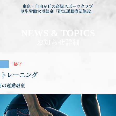
東京・自由が丘の高級スポーツクラブ
厚生労働大臣認定「指定運動療法施設」
NEWS & TOP
ICS
お知らせ詳細
終了
ートレーニング
間の運動教室