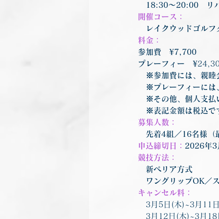
　18:30〜20:0
開催コース：
　レイクウッドゴルフ
料金：
参加費　¥7,700
プレーフィー　¥
24,3
　※参加費には、親睦
　※プレーフィーには
　※その他、個人支払
　※表記金額は税込で
募集人数：
　先着4組／16名様（
申込締切日：
2026年
競技方法：
　新ペリア方式
　ワングリップOK／
キャンセル料：
3月5日(木)~3月11
　3月12日(木)~3月1