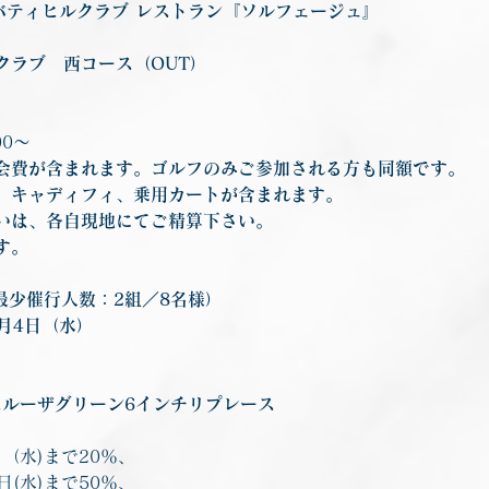
0　リバティヒルクラブ レストラン『ソルフェージュ』
クラブ　西コース（OUT）
00〜
会費が含まれます。ゴルフのみご参加される方も同額です。　
、キャディフィ、乗用カートが含まれます。
いは、各自現地にてご精算下さい。
す。
最少催行人数：2組／8名様）
3月4日（水）
スルーザグリーン6インチリプレース
日（水)まで20％、
8日(水)まで50％、