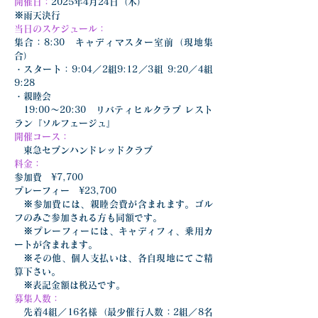
開催日：
2025年4月24日（木）
※雨天決行
当日のスケジュール：
集合：8:30　キャディマスター室前（現地集
合）
・スタート：
9:04／2組9:12／3組 9:20／4組 
9:28
・親睦会
　19:00〜20:30　リバティヒルクラブ レスト
ラン『ソルフェージュ』
開催コース：
東急セブンハンドレッドクラブ
料金：
参加費　¥7,700
プレーフィー　¥23,700
　※参加費には、親睦会費が含まれます。ゴル
フのみご参加される方も同額です。　
　※プレーフィーには、キャディフィ、乗用カ
ートが含まれます。
　※その他、個人支払いは、各自現地にてご精
算下さい。
　※表記金額は税込です。
募集人数：
　先着4組／16名様（最少催行人数：2組／8名