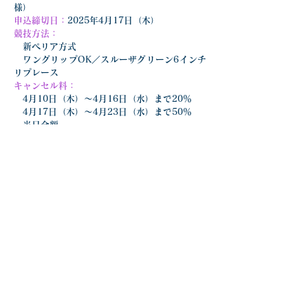
様）
申込締切日：
2025年4月17日（木）
競技方法：
　新ペリア方式
　ワングリップOK／スルーザグリーン6インチ
リプレース
キャンセル料：
　4月10日（木）〜4月16日（水）まで20％
　4月17日（木）〜4月23日（水）まで50％
　当日全額
同行スタッフ：
　カスタマーサービス課　尾崎 周作
エンジョイゴルフ20250424
.pdf
ダウンロード：PDF • 801KB
前の記事を見る
次の記事を見る
一覧に戻る