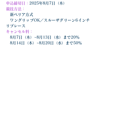
申込締切日：
2025年8月7日（木）
競技方法：
　新ペリア方式
　ワングリップOK／スルーザグリーン6インチ
リプレース
キャンセル料：
8月7日（木）~8月13日（水）まで20％
　8月14日（木）~8月20日（水）まで50％
　当日全額
同行スタッフ：
　カスタマーサービス課　尾崎 周作
エンジョイゴルフ20250821
.pdf
ダウンロード：PDF • 746KB
前の記事を見る
次の記事を見る
一覧に戻る
TOPページへ