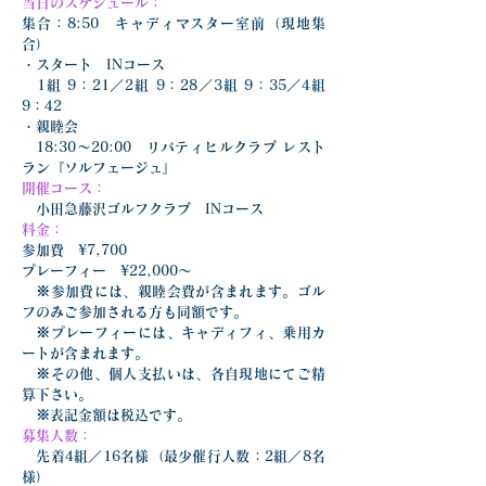
当日のスケジュール：
集合：8:50　キャディマスター室前（現地集
合）
・スタート　INコース
1組 9：21／2組 9：28／3組 9：35／4組 
9：42
・親睦会
　18:30〜20:00　リバティヒルクラブ レスト
ラン『ソルフェージュ』
開催コース：
小田急藤沢ゴルフクラブ　INコース
料金：
参加費　¥7,700
プレーフィー　¥22,000〜
　※参加費には、親睦会費が含まれます。ゴル
フのみご参加される方も同額です。　
　※プレーフィーには、キャディフィ、乗用カ
ートが含まれます。
　※その他、個人支払いは、各自現地にてご精
算下さい。
　※表記金額は税込です。
募集人数：
　先着4組／16名様（最少催行人数：2組／8名
様）