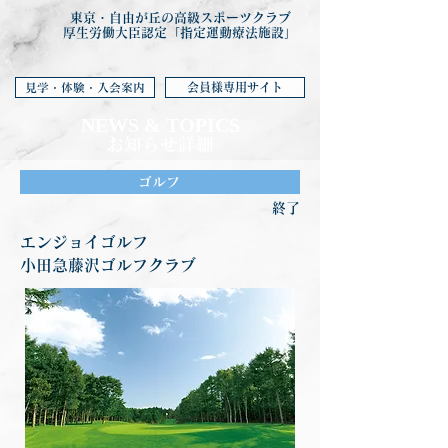
東京・自由が丘の高級スポーツクラブ
厚生労働大臣認定「指定運動療法施設」
会員様専用サイト
見学・体験・入会案内
NEWS & TOP
ICS
お知らせ詳細
ゴルフ
終了
エンジョイゴルフ
小田急藤沢ゴルフクラブ