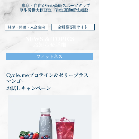
東京・自由が丘の高級スポーツクラブ
厚生労働大臣認定「指定運動療法施設」
会員様専用サイト
見学・体験・入会案内
NEWS & TOP
ICS
お知らせ詳細
フィットネス
Cycle.meプロテイン＆ゼリープラス
マンゴー
お試しキャンペーン