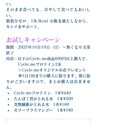
い。
そのまま食べても、冷やして食べてもおいし
い。
脂肪分ゼロ、1本3kcal 小腹を満たしながら、
キレイをサポート。
お試しキャンペーン
期間：2025年10月19日（日）～無くなり次第
終了
内容：以下のCycle.me商品600円以上購入で、
	Cycle.meプロテイン2本
　　　＋Cycle.meオリジナル巾着プレゼント
	※1日1回までの購入に限ります。数に限
りがございますので、まとめ購入は出来ませ
ん。
Cycle.meプロテイン　1本¥440
たんぱく質がとれる水　1本¥200
食物繊維がとれる水　1本¥160
ゼリープラスマンゴー　1本¥180
サイクルミーキャンペーン_20251019
.pdf