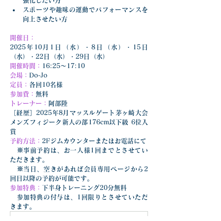
強化したい方
スポーツや趣味の運動でパフォーマンスを
向上させたい方
開催日：
2025年10月1日（水）・8日（水）・15日
（水）・22日（水）・29日（水）
開催時間：
16:25～17:10
会場：
Do-Jo
定員：
各回10名様
参加費：
無料
トレーナー：
阿部陸
［経歴］2025年8月マッスルゲート茅ヶ崎大会 
メンズフィジーク新人の部176cm以下級 6位入
賞
予約方法：
2Fジムカウンターまたはお電話にて
　※事前予約は、お一人様1回までとさせてい
ただきます。
　※当日、空きがあれば会員専用ページから2
回目以降の予約が可能です。
参加特典：
下半身トレーニング20分無料
　参加特典の付与は、1回限りとさせていただ
きます。