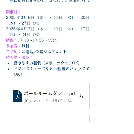
丁寧に指導しますので、安心してご参加下さい♪
開催日：
2025年3月6日（木）・13日（木）・20日
（木）・27日（木）
2025年4月3日（木）
・
10日（木）
・
17日
（木）
・
24日（木）
時間：
17:10～17:55（45分）
参加費：
無料
ご予約：
お電話／2階ジムフロント
持ち物・服装：
動きやすい服装（スポーツウェアOK）
ビジネスシューズや5cm程度のパンプスで
OK！
ボールルームダンス体験レッスン_202503
.pdf
ダウンロード：PDF • 240KB
誰でも簡単ボールルームダンス_202505
.pdf
ダウンロード：PDF • 243KB