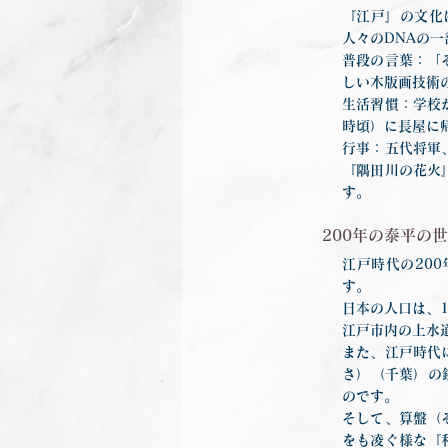
『江戸』の文化
人々のDNAの
普段の言葉：「
しい木版画技術
生活習慣：学校
時頃）に長屋に
行事：五代将軍
『隅田川の花火
す。
200年の泰平の
江戸時代の20
す。
日本の人口は、1
江戸市内の上水道
また、江戸時代
さ）（千葉）の
のです。
そして、算盤（
をも凌ぐ様な『