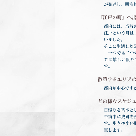
が発達し、明治
『江戸の町』へ
都内には、当時
江戸という町は
いました。
そこに生活した
一つでも二つで
ては嬉しい限り
す。
散策するエリア
都内が中心です
どの様なスケジ
日帰りを基本と
午前中に史跡を
す。歩きやすい
宝します。