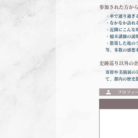
参加された方か
・車で通り過ぎる
・なかなか訪れ
・近隣にこんな
・稲本講師の説
・散策した後の
等、多数の感想
史跡巡り以外の
寄席や美術展の
て、都内の歴史
プロフィ