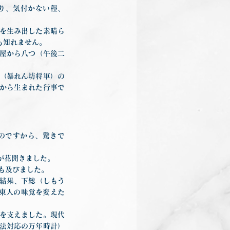
り、気付かない程、
を生み出した素晴ら
も知れません。
屋から八つ（午後二
（暴れん坊将軍）の
から生まれた行事で
たのですから、驚きで
化が花開きました。
にも及びました。
結果、下総（しもう
東人の味覚を変えた
を支えました。現代
法対応の万年時計）