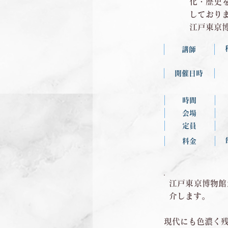
化・歴史を
しており
江戸東京
講師
開催日時
時間
会場
定員
料金
江戸東京博物館
介します。
現代にも色濃く