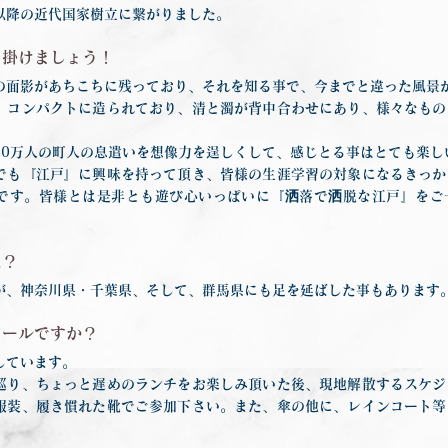
以降の近代国家樹立に繋がりました。
出掛けましょう！
の面影があちこちに残っており、それを知る事で、今までと違った風景
、コンパクトに造られており、清と濁が背中合わせにあり、様々なもの
50万人の町人の息遣いを想像力を逞しくして、感じとる事はとても楽し
も『江戸』に興味を持って頂き、皆様の生涯学習の対象になるきっか
です。皆様とは是非とも遊び心いっぱいに『洒落で洒脱な江戸』をご
は？
が、神奈川県・千葉県、そして、群馬県にも足を延ばした事もあります
ュールですか？
しています。
巡り、ちょっと遅めのランチをお楽しみ頂いた後、現地解散するスケジ
服装、履き慣れた靴でご参加下さい。また、傘の他に、レインコート等