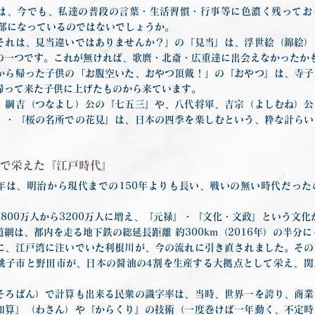
は、今でも、私達の普段の言葉・生活習慣・行事等に色濃く残ってお
一部になっているのではないでしょうか。
それは、見当違いではありませんか？」の『見当』は、浮世絵（錦絵）
の一つです。これが無ければ、歌麿・北斎・広重達に出会えなかったか
から帰った子供の「お腹空いた、おやつ頂戴！」の『おやつ』は、寺子
帰って来た子供に上げたものから来ています。
、綱吉（つなよし）公の『七五三』や、八代将軍、吉宗（よしむね）公
』・『桜の名所での花見』は、日本の四季を楽しむという、粋な計らい
世で栄えた『江戸時代』
0年は、明治から現代までの150年よりも長い、戦いの無い時代だっ
800万人から3200万人に増え、『元禄』・『文化・文政』という文
網は、都内を走る地下鉄の総延長距離 約300km（2016年）の半分
に、江戸湾に注いでいた利根川が、今の流れに引き直されました。その
銚子市と野田市が、日本の醤油の4割を生産する大拠点として栄え、関
そろばん）で計算も出来る民衆の識字率は、当時、世界一を誇り、商業
和算』（わさん）や『からくり』の技術（一度巻けば一年動く、不定時