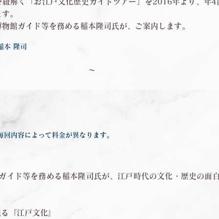
紐解く「お江戸文化歴史ガイドツアー」を2016年より、年
ます。
博物館ガイド等を務める稲本隆司氏が、ご案内します。
稲本 隆司
〜
毎回内容によって料金が異なります。
ガイド等を務める稲本隆司氏が、江戸時代の文化・歴史の面
残る『江戸文化』