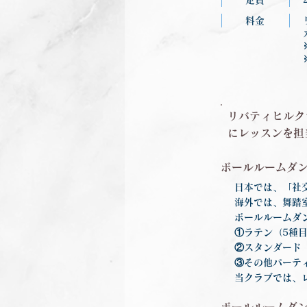
定員
料金
リバティヒルク
にレッスンを担
ボールルームダ
日本では、「社
海外では、舞踏
ボールルームダ
①ラテン（5種
②スタンダード
③その他パーテ
当クラブでは、