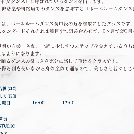
「社交ダンス」と呼ばれているダンスを指します。
、舞踏室や舞踏場でのダンスを意味する「ボールルームダンス
。
スは、ボールルームダンス初中級の方を対象にしたクラスです
スタンダードそれぞれ１種目ずつ組み合わせて、2ヶ月で2種目
段階から参加され、一緒に少しずつステップを覚えているうち
れるようになります。
で踊るダンスの楽しさを充分に感じて頂けるクラスです。
を保ち頭を使いながら身体全体で踊るので、美しさと若々しさ
。
高橋 秀尚
北岡 真苗
月曜日
16:00
〜
17:00
60分
STUDIO
28名