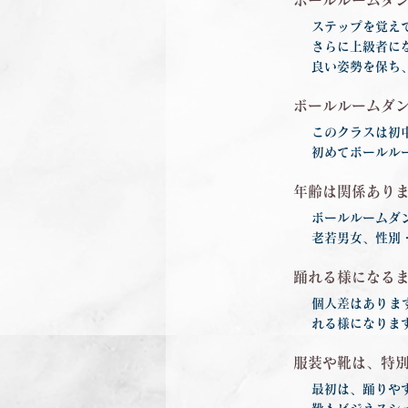
ボールルームダ
ステップを覚え
さらに上級者に
良い姿勢を保ち
ボールルームダ
このクラスは初
初めてボールル
年齢は関係あり
ボールルームダ
老若男女、性別
踊れる様になる
個人差はありま
れる様になりま
服装や靴は、特
最初は、踊りや