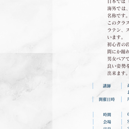
日本では
海外では
名称です
このクラ
ラテン、
います。
初心者の
間にか踊
男女ペア
良い姿勢
出来ます
講師
開催日時
時間
会場