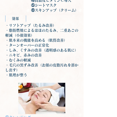
④高濃度ビタミンＣ導入
⑤シートマスク
⑥スキンアップ（クリーム）
効果
・リフトアップ（たるみ改善）
・脂肪燃焼によるほほのたるみ、二重あごの
軽減（小顔効果）
・肌本来の機能を高める（肌質改善）
・ターンオーバーの正常化
・しみ、くすみの改善（透明感のある肌に）
・ニキビ、赤みの改善
・むくみの軽減
・毛穴の黒ずみ改善（お顔の皮脂汚れを溶か
し出す）
・肌理が整う