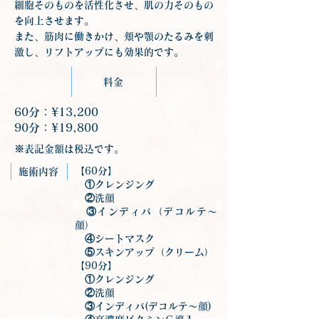
細胞そのものを活性化させ、肌の力そのもの
を向上させます。
また、筋肉に働きかけ、頬や顎のたるみを刺
激し、リフトアップにも効果的です。
料金
60分：¥13,200
90分：¥19,800
※表記金額は税込です。
【60分】
施術内容
①クレンジング
②洗顔
③インディバ（デコルテ～
顔）
④シートマスク
⑤スキンアップ（クリーム）
【90分】
①クレンジング
②洗顔
③インディバ(デコルテ～顔)