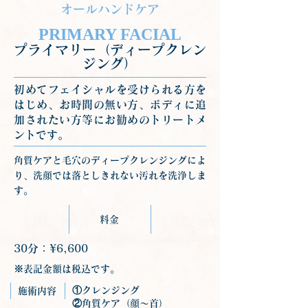
オールハンドケア
PRIMARY FACIAL
プライマリー（ディープクレン
ジング）
初めてフェイシャルを受けられる方を
はじめ、お時間の無い方、ボディに追
加されたい方等にお勧めのトリートメ
ントです。
角質ケアと毛穴のディープクレンジングによ
り、洗顔では落としきれない汚れを洗浄しま
す。
料金
30分：¥6,600
※表記金額は税込です。
①クレンジング
施術内容
②角質ケア（顔～首）